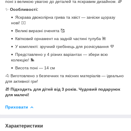
поні з великою увагою до деталей та яскравим дизайном. 🌈
✨
Особливості:
Яскрава двоколірна грива та хвіст — зачіски щоразу
нові! 💇‍♀️
Великі виразні оченята 🥰
Квітковий орнамент на задній частині тулуба 🌺
У комплекті: зручний гребінець для розчісування 💜
Представлено у 4 різних варіантах — збери всю
колекцію! 🎠
Висота поні — 14 см
🐴 Виготовлено з безпечних та якісних матеріалів — ідеально
для активної гри!
🎁
Підходить для дітей від 3 років. Чудовий подарунок
для малечі!
Приховати
Характеристики