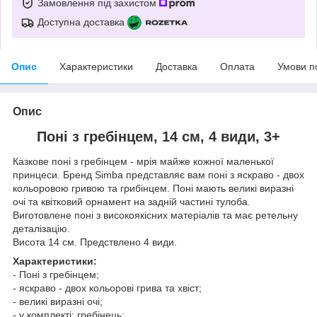
Замовлення під захистом
Доступна доставка
Опис
Характеристики
Доставка
Оплата
Умови п
Опис
Понi з гребiнцем, 14 см, 4 види, 3+
Казкове поні з гребінцем - мрія майже кожної маленької
принцеси. Бренд Simba представляє вам поні з яскраво - двох
кольоровою гривою та грибінцем. Поні мають великі виразні
очі та квітковий орнамент на задній частині тулоба.
Виготовлене поні з високоякісних матеріалів та має ретельну
деталізацію.
Висота 14 см. Предствлено 4 види.
Характеристики:
- Понi з гребiнцем;
- яскраво - двох кольорові грива та хвіст;
- великі виразні очі;
- у комплекті: гребінець;