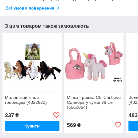
Всі умови повернення
З цим товаром також замовляють
Маленький кінь з
М'яка іграшка Chi Chi Love
Вели
гребінцем (4322622)
Єдиноріг у сумці 28 см
(432
(5560064)
237
483
₴
569
₴
Купити