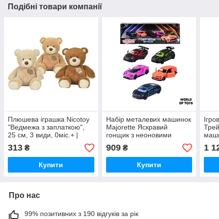
Подібні товари компанії
Плюшева іграшка Nicotoy
Набір металевих машинок
Ігро
"Ведмежа з заплаткою",
Majorette Яскравий
Трей
25 см, 3 види, 0міс.+ |
гонщик з неоновими
маши
5830718
елементами 7.5 см 5 шт
43см
313
909
1 1
₴
₴
(2053179)
Купити
Купити
Про нас
99% позитивних з 190 відгуків за рік