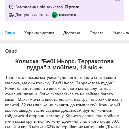
Замовлення під захистом
Доступна доставка
Опис
Характеристики
Доставка
Оплата
Умови п
Опис
Колиска "Бебi Ньорс. Терракотова
пудра" з мобілем, 18 міс.+
Тепер маленьким матусям буде легко вкласти спати свого
малюка, маючи колиску "Бебi Ньорс. Терракотова пудра".
Колиска виготовлена з високоякісного матеріалу та має
сучасний дизайн. Легко складається та не займає багато
місця. Максимальна висота ляльки, яка зручно розміститься у
колисці, 32 см (лялька не входить до комплекту). Іграшковий
малюк швидко засне завдяки додатковій функції колиски,
гойдатися зі сторони в сторону. Колиска доповнена мобілем,
який може крутитися по колу. Довжина спального місця 38,5
см. Цей виріб містить 63% перероблених матеріалів. Дівчата