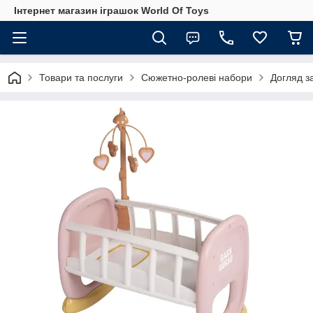
Інтернет магазин іграшок World Of Toys
Товари та послуги
Сюжетно-ролеві набори
Догляд з