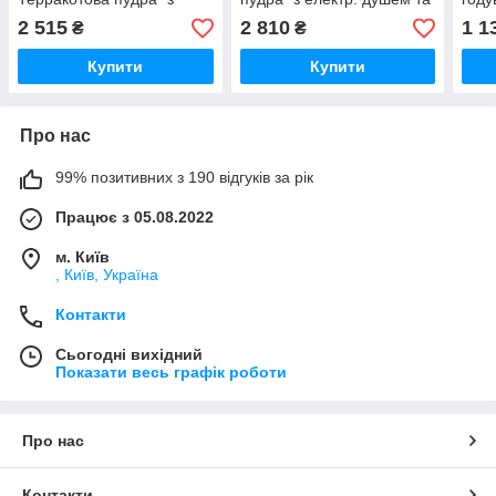
подач. води (7600220399)
підсвічуванням
2 515
2 810
1 1
₴
₴
(7600220386)
Купити
Купити
Про нас
99% позитивних з 190 відгуків за рік
Працює з 05.08.2022
м. Київ
, Київ, Україна
Контакти
Сьогодні вихідний
Показати весь графік роботи
Про нас
Контакти