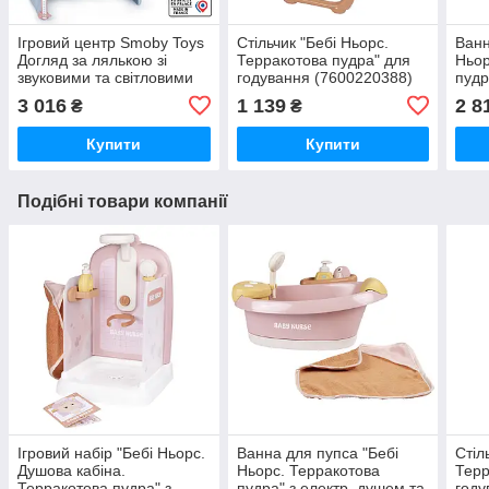
Ігровий центр Smoby Toys
Стільчик "Бебi Ньорс.
Ванн
Догляд за лялькою зі
Терракотова пудра" для
Ньор
звуковими та світловими
годування (7600220388)
пудр
ефектами з аксесуарами
підс
3 016
1 139
2 8
₴
₴
(240305)
(760
Купити
Купити
Подібні товари компанії
Ігровий набір "Бебі Ньорс.
Ванна для пупса "Бебі
Стіл
Душова кабіна.
Ньорс. Терракотова
Терр
Терракотова пудра" з
пудра" з електр. душем та
году