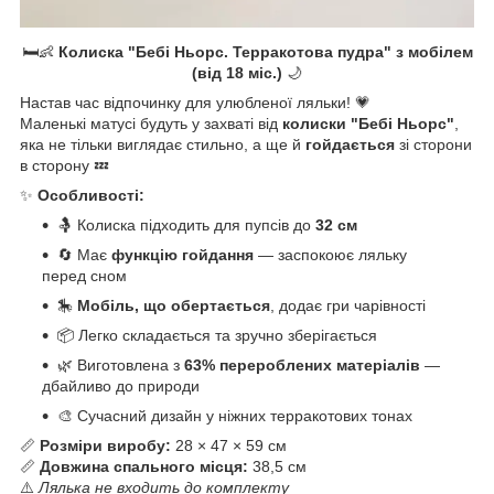
🛏️👶
Колиска "Бебі Ньорс. Терракотова пудра" з мобілем
(від 18 міс.)
🌙
Настав час відпочинку для улюбленої ляльки! 💗
Маленькі матусі будуть у захваті від
колиски "Бебі Ньорс"
,
яка не тільки виглядає стильно, а ще й
гойдається
зі сторони
в сторону 💤
✨
Особливості:
🤱 Колиска підходить для пупсів до
32 см
🔄 Має
функцію гойдання
— заспокоює ляльку
перед сном
🎠
Мобіль, що обертається
, додає гри чарівності
📦 Легко складається та зручно зберігається
🌿 Виготовлена з
63% перероблених матеріалів
—
дбайливо до природи
🎨 Сучасний дизайн у ніжних терракотових тонах
📏
Розміри виробу:
28 × 47 × 59 см
📏
Довжина спального місця:
38,5 см
⚠️
Лялька не входить до комплекту