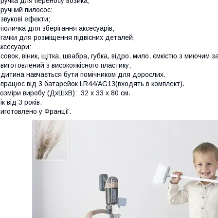
 ручка для переносу возика;
 ручний пилосос;
 звукові ефекти;
 поличка для зберігання аксесуарів;
 гачки для розміщення підвісних деталей;
ксесуари:
 совок, віник, щітка, швабра, губка, відро, мило, ємкістю з миючим 
 виготовлений з високоякісного пластику;
 дитина навчається бути помічником для дорослих.
 працює від 3 батарейок LR44/AG13(входять в комплект).
озміри виробу (ДхШхВ): 32 x 33 x 80 см.
ік від 3 років.
иготовлено у Франції.