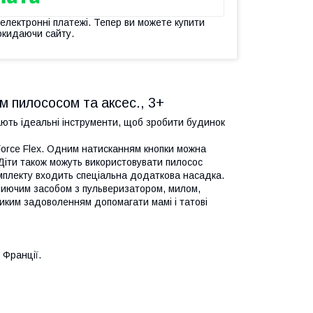
 електронні платежі. Тепер ви можете купити
окидаючи сайту.
м пилососом та аксес., 3+
ають ідеальні інструменти, щоб зробити будинок
Force Flex. Одним натисканням кнопки можна
 Діти також можуть використовувати пилосос
омплекту входить спеціальна додаткова насадка.
 миючим засобом з пульверизатором, милом,
ликим задоволенням допомагати мамі і татові
 Франції.