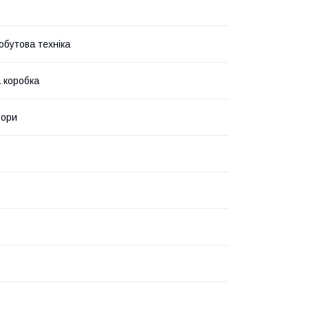
обутова техніка
 коробка
ьори