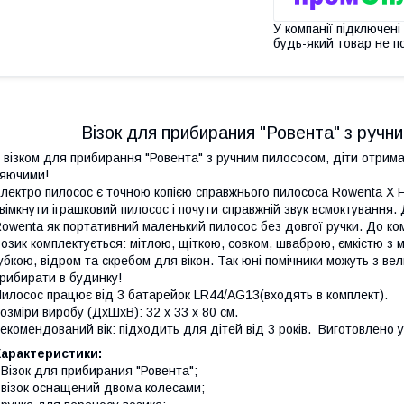
У компанії підключені
будь-який товар не п
Вiзок для прибирания "Ровента" з ручни
 візком для прибирання "Ровента" з ручним пилососом, діти отрим
яючими!
лектро пилосос є точною копією справжнього пилососа Rowenta X 
вімкнути іграшковий пилосос і почути справжній звук всмоктування.
owenta як портативний маленький пилосос без довгої ручки. До к
озик комплектується: мітлою, щіткою, совком, шваброю, ємкістю з
убкою, відром та скребом для вікон. Так юні помічники можуть з ве
рибирати в будинку!
илосос працює від 3 батарейок LR44/AG13(входять в комплект).
озміри виробу (ДхШхВ): 32 x 33 x 80 см.
екомендований вік: підходить для дітей від 3 років. Виготовлено у
Характеристики:
 Вiзок для прибирания "Ровента";
 візок оснащений двома колесами;