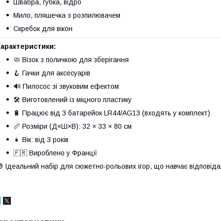
Швабра, губка, відро
Мило, пляшечка з розпилювачем
Скребок для вікон
Характеристики:
🧼 Візок з поличкою для зберігання
🪝 Гачки для аксесуарів
🔊 Пилосос зі звуковим ефектом
🛠 Виготовлений із міцного пластику
🔋 Працює від 3 батарейок LR44/AG13 (входять у комплект)
📏 Розміри (Д×Ш×В): 32 × 33 × 80 см
👧 Вік: від 3 років
🇫🇷 Вироблено у Франції
 Ідеальний набір для сюжетно-рольових ігор, що навчає відповіда