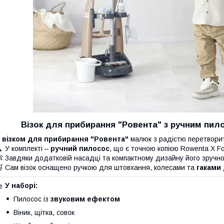
Візок для прибирання "Ровента" з ручним пил
З
візком для прибирання "Ровента"
малюк з радістю перетворит
 У комплекті –
ручний пилосос
, що є точною копією Rowenta X Fo
 Завдяки додатковій насадці та компактному дизайну його зручн
 Сам візок оснащено ручкою для штовхання, колесами та
гаками 
🧺
У наборі:
Пилосос із
звуковим ефектом
Віник, щітка, совок