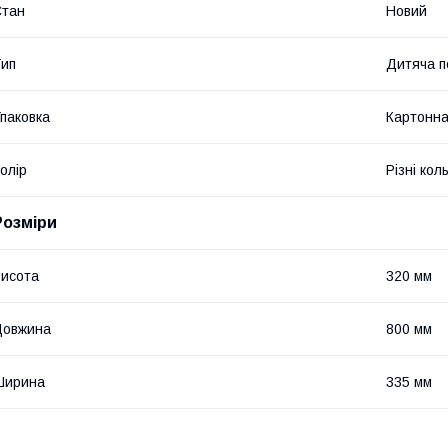
Стан
Новий
ип
Дитяча п
паковка
Картонна
олір
Різні кол
Розміри
исота
320 мм
Довжина
800 мм
Ширина
335 мм