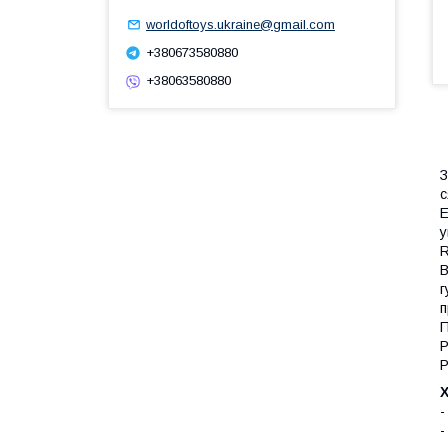
worldoftoys.ukraine@gmail.com
+380673580880
+38063580880
З
с
Е
у
R
В
г
п
П
Р
Р
-
-