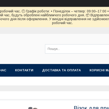
обочий час. 🕘 Графік роботи: • Понеділок – четвер: 09:00–17:00 • 
й час, будуть оброблені найближчого робочого дня. 📦 Відправлен
чого дня після оформлення. У вихідні відправлення не здійснюють
робочий час.
НАС
КОНТАКТИ
ДОСТАВКА ТА ОПЛАТА
КОРИСНІ М
Вiзок для пр