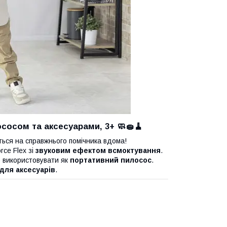
ососом та аксесуарами, 3+
🧼🧽🧹
ься на справжнього помічника вдома!
rce Flex зі
звуковим ефектом всмоктування
.
о використовувати як
портативний пилосос
.
для аксесуарів
.