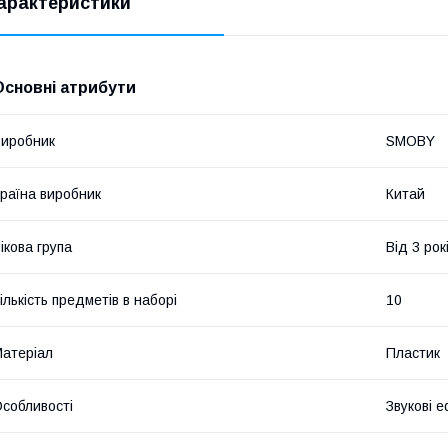
арактеристики
Основні атрибути
иробник
SMOBY
раїна виробник
Китай
ікова група
Від 3 рок
ількість предметів в наборі
10
атеріал
Пластик
собливості
Звукові 