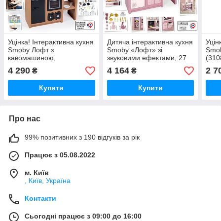
Уцінка! Інтерактивна кухня
Дитяча інтерактивна кухня
Уцін
Smoby Лофт з
Smoby «Лофт» зі
Smob
кавомашиною,
звуковими ефектами, 27
(310
аксесуарами та звуковим
аксесуарів, рожева, 3+
4 290
4 164
2 7
₴
₴
ефектом (312600)
(7600312602)
Купити
Купити
Про нас
99% позитивних з 190 відгуків за рік
Працює з 05.08.2022
м. Київ
, Київ, Україна
Контакти
Сьогодні працює з 09:00 до 16:00