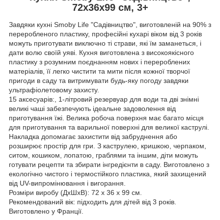
72x36x99 см, 3+
Завдяки кухні Smoby Life "Садівництво", виготовленій на 90% з
переробленого пластику, професійні кухарі віком від 3 років
можуть приготувати виключно ті страви, які їм заманеться, і
дати волю своїй уяві. Кухня виготовлена ​​з високоякісного
пластику з розумним поєднанням нових і перероблених
матеріалів, її легко чистити та мити після кожної творчої
пригоди в саду та витримувати будь-яку погоду завдяки
ультрафіолетовому захисту.
15 аксесуарів:, 1-літровий резервуар для води та дві знімні
великі чаші забезпечують ідеальне задоволення від
приготування їжі. Велика робоча поверхня має багато місця
для приготування та варильної поверхні для великої каструлі.
Накладка допомагає захистити від забруднення або
розширює простір для гри. З каструлею, кришкою, черпаком,
ситом, кошиком, лопатою, граблями та іншим, діти можуть
готувати рецепти та збирати інгредієнти в саду. Виготовлено з
екологічно чистого і термостійкого пластика, який захищений
від UV-випромінювання і вигорання.
Розміри виробу (ДхШхВ): 72 x 36 x 99 см.
Рекомендований вік: підходить для дітей від 3 років.
Виготовлено у Франції.