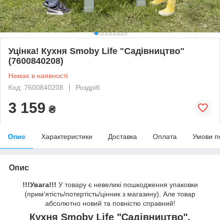
Уцінка! Кухня Smoby Life "Садівництво"
(7600840208)
Немає в наявності
Код: 7600840208
Роздріб
3 159
₴
Опис
Характеристики
Доставка
Оплата
Умови п
Опис
!!!Увага!!!
У товару є невеликі пошкодження упаковки
(прим'ятість/потертість/цінник з магазину). Але товар
абсолютно новий та повністю справний!
Кухня Smoby Life "Садівництво",