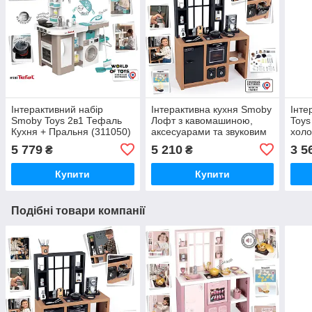
Інтерактивний набір
Інтерактивна кухня Smoby
Інте
Smoby Toys 2в1 Тефаль
Лофт з кавомашиною,
Toys
Кухня + Пральня (311050)
аксесуарами та звуковим
холо
ефектом (312600)
5 779
5 210
3 5
₴
₴
Купити
Купити
Подібні товари компанії