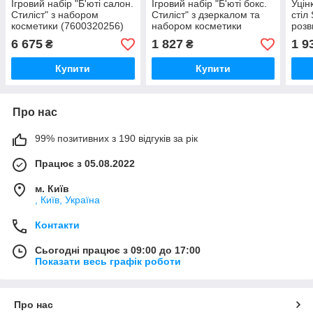
Ігровий набір "Б'юті салон.
Ігровий набір "Б'юті бокс.
Уцін
Стиліст" з набором
Стиліст" з дзеркалом та
стіл
косметики (7600320256)
набором косметики
розв
(7600320169)
6 675
1 827
1 9
₴
₴
Купити
Купити
Про нас
99% позитивних з 190 відгуків за рік
Працює з 05.08.2022
м. Київ
, Київ, Україна
Контакти
Сьогодні працює з 09:00 до 17:00
Показати весь графік роботи
Про нас