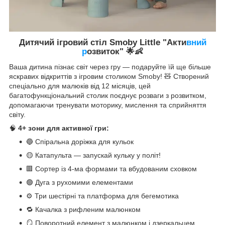
Дитячий ігровий стіл Smoby Little "Акти
вний
р
озвиток" 🌟
👶
Ваша дитина пізнає світ через гру — подаруйте їй ще більше
яскравих відкриттів з ігровим столиком Smoby! 🧸 Створений
спеціально для малюків від 12 місяців, цей
багатофункціональний столик поєднує розваги з розвитком,
допомагаючи тренувати моторику, мислення та сприйняття
світу.
🧠
4+ зони для активної гри:
🔵 Спіральна доріжка для кульок
🟡 Катапульта — запускай кульку у політ!
🟥 Сортер із 4-ма формами та вбудованим сховком
🟢 Дуга з рухомими елементами
⚙️ Три шестірні та платформа для бегемотика
🔁 Качалка з рифленим малюнком
🪞 Поворотний елемент з малюнком і дзеркальцем