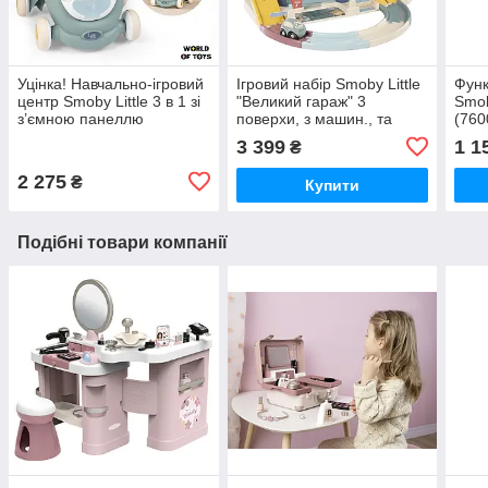
Уцінка! Навчально-ігровий
Ігровий набiр Smoby Little
Функ
центр Smoby Little 3 в 1 зі
"Великий гараж" 3
Smob
з’ємною панеллю
поверхи, з машин., та
(760
(140304)
гелікоп. (7600140203)
3 399
1 1
₴
2 275
₴
Купити
Подібні товари компанії