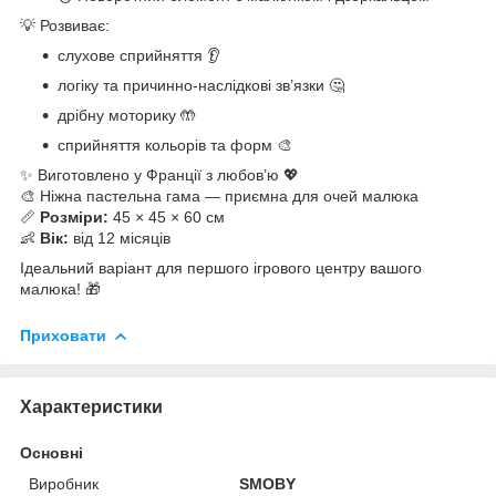
💡 Розвиває:
слухове сприйняття 👂
логіку та причинно-наслідкові зв’язки 🤔
дрібну моторику 🤲
сприйняття кольорів та форм 🎨
✨ Виготовлено у Франції з любов’ю 💖
🎨 Ніжна пастельна гама — приємна для очей малюка
📏
Розміри:
45 × 45 × 60 см
👶
Вік:
від 12 місяців
Ідеальний варіант для першого ігрового центру вашого
малюка! 🎁
Приховати
Характеристики
Основні
Виробник
SMOBY