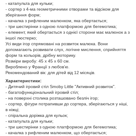
- катапульта для кульки;
- сортер з 4-ма геометричними отворами та відсіком для
зберігання форм;
- качалка з рифленим малюнком, яка обертається;
- три шестирінки з одною платформою для бегемотика;
- елемент, який обертається з однієї сторони має малюнок а з
іншої люстерко;
Усі види ігор спрямовані на розвиток малюка. Вони
допомагають розвивати слух, логічне мислення, сприйняття
форм та кольорів, дрібну моторику.
Розміри виробу: 45 х 45 х 60 см.
Вироблено у Франції з любов’ю.
Рекомендований вік: для дітей від 12 місяців.
Характеристики:
- Дитячий ігровий стіл Smoby Little "Активний розвиток".
- багатофункціональний ігровий стіл;
- на поверхні столика розташовано безліч ігор;
- сортер, фігури потрапивши до сортера, зберігаються у ніші,
в ніжці;
- спіральна доріжка для кульок;
- катапульта для кульки;
- три шестирінки з одною платформою для бегемотика;
- качалка з рифленим малюнком, що обертається;