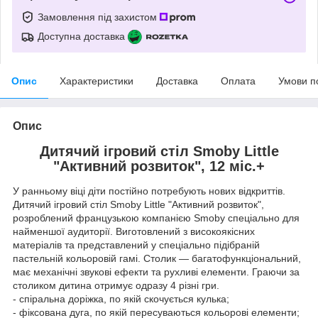
Замовлення під захистом
Доступна доставка
Опис
Характеристики
Доставка
Оплата
Умови п
Опис
Дитячий ігровий стіл Smoby Little
"Активний розвиток", 12 міс.+
У ранньому віці діти постійно потребують нових відкриттів.
Дитячий ігровий стіл Smoby Little "Активний розвиток",
розроблений французькою компанією Smoby спеціально для
найменшої аудиторії. Виготовлений з високоякісних
матеріалів та представлений у спеціально підібраній
пастельній кольоровій гамі. Столик — багатофункціональний,
має механічні звукові ефекти та рухливі елементи. Граючи за
столиком дитина отримує одразу 4 різні гри.
- спіральна доріжка, по якій скочується кулька;
- фіксована дуга, по якій пересуваються кольорові елементи;