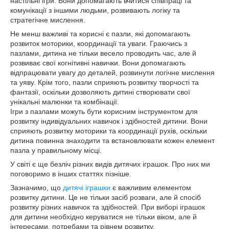
настільні ігри. Вони допомагають вчитися співпраці та
комунікації з іншими людьми, розвивають логіку та
стратегічне мислення.
Не менш важливі та корисні є пазли, які допомагають
розвиток моторики, координації та уваги. Граючись з
пазлами, дитина не тільки весело проводить час, але й
розвиває свої когнітивні навички. Вони допомагають
відпрацювати увагу до деталей, розвинути логічне мислення
та уяву. Крім того, пазли сприяють розвитку творчості та
фантазії, оскільки дозволяють дитині створювати свої
унікальні малюнки та комбінації.
Ігри з пазлами можуть бути корисним інструментом для
розвитку індивідуальних навичок і здібностей дитини. Вони
сприяють розвитку моторики та координації рухів, оскільки
дитина повинна знаходити та встановлювати кожен елемент
пазла у правильному місці.
У світі є ще безліч різних видів дитячих іграшок. Про них ми
поговоримо в інших статтях пізніше.
Зазначимо, що
дитячі іграшки
є важливим елементом
розвитку дитини. Це не тільки засіб розваги, але й спосіб
розвитку різних навичок та здібностей. При виборі іграшок
для дитини необхідно керуватися не тільки віком, але й
інтересами, потребами та рівнем розвитку.