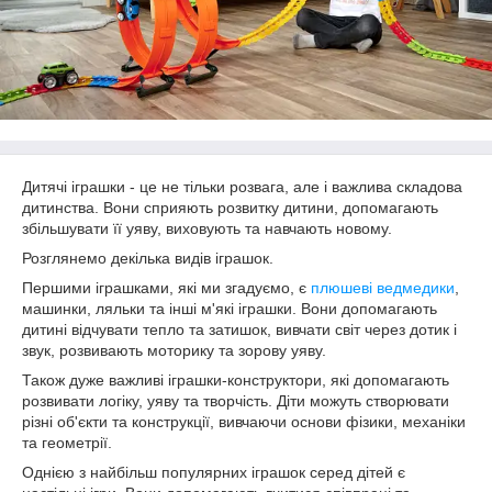
Дитячі іграшки - це не тільки розвага, але і важлива складова
дитинства. Вони сприяють розвитку дитини, допомагають
збільшувати її уяву, виховують та навчають новому.
Розглянемо декілька видів іграшок.
Першими іграшками, які ми згадуємо, є
плюшеві ведмедики
,
машинки, ляльки та інші м'які іграшки. Вони допомагають
дитині відчувати тепло та затишок, вивчати світ через дотик і
звук, розвивають моторику та зорову уяву.
Також дуже важливі іграшки-конструктори, які допомагають
розвивати логіку, уяву та творчість. Діти можуть створювати
різні об'єкти та конструкції, вивчаючи основи фізики, механіки
та геометрії.
Однією з найбільш популярних іграшок серед дітей є