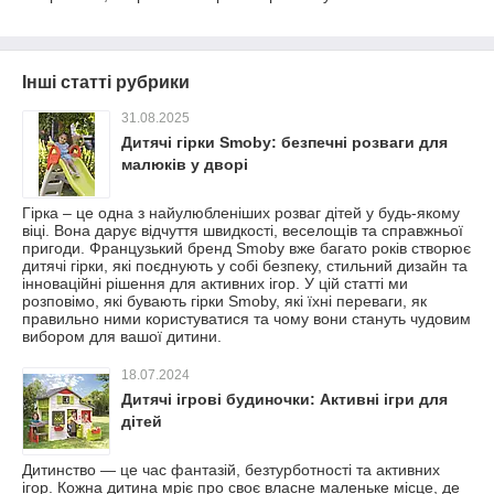
Інші статті рубрики
31.08.2025
Дитячі гірки Smoby: безпечні розваги для
малюків у дворі
Гірка – це одна з найулюбленіших розваг дітей у будь-якому
віці. Вона дарує відчуття швидкості, веселощів та справжньої
пригоди. Французький бренд Smoby вже багато років створює
дитячі гірки, які поєднують у собі безпеку, стильний дизайн та
інноваційні рішення для активних ігор. У цій статті ми
розповімо, які бувають гірки Smoby, які їхні переваги, як
правильно ними користуватися та чому вони стануть чудовим
вибором для вашої дитини.
18.07.2024
Дитячі ігрові будиночки: Активні ігри для
дітей
Дитинство — це час фантазій, безтурботності та активних
ігор. Кожна дитина мріє про своє власне маленьке місце, де