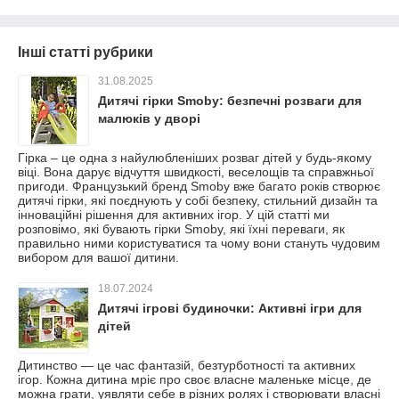
Інші статті рубрики
31.08.2025
Дитячі гірки Smoby: безпечні розваги для
малюків у дворі
Гірка – це одна з найулюбленіших розваг дітей у будь-якому
віці. Вона дарує відчуття швидкості, веселощів та справжньої
пригоди. Французький бренд Smoby вже багато років створює
дитячі гірки, які поєднують у собі безпеку, стильний дизайн та
інноваційні рішення для активних ігор. У цій статті ми
розповімо, які бувають гірки Smoby, які їхні переваги, як
правильно ними користуватися та чому вони стануть чудовим
вибором для вашої дитини.
18.07.2024
Дитячі ігрові будиночки: Активні ігри для
дітей
Дитинство — це час фантазій, безтурботності та активних
ігор. Кожна дитина мріє про своє власне маленьке місце, де
можна грати, уявляти себе в різних ролях і створювати власні