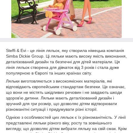
Steffi & Evi - це лінія ляльок, яку створила німецька компанія
Simba Dickie Group. Ці ляльки мають високу якість виконання,
деталізований дизайн та безпечні для дітей матеріали. Ця
лінія ляльок створена для дівчаток від 3 років і стала дуже
популярною в Європі та інших країнах світу.
Ляльки виготовляються з високоякісних матеріалів, які
відповідають європейським стандартам безпеки. Це означає,
що вони не містять шкідливих речовин і не завдають шкоди
здоров'ю дитини. Ляльки мають деталізований дизайн і
зручний для гри розмір, що дозволяє дітям відтворювати
різноманітні ситуації і придумувати різні історії.
Однією з особливостей цих ляльок є їх різноманітність. У лінії
представлені ляльки різного віку, росту та зовнішнього
вигляду, що дозволяє дітям вибрати ляльку на свій смак. Крім