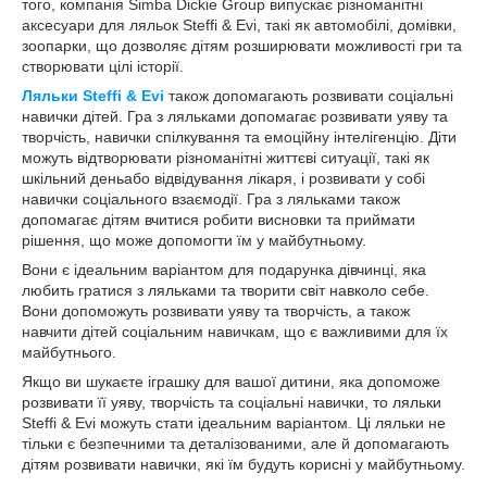
того, компанія Simba Dickie Group випускає різноманітні
аксесуари для ляльок Steffi & Evi, такі як автомобілі, домівки,
зоопарки, що дозволяє дітям розширювати можливості гри та
створювати цілі історії.
Ляльки Steffi & Evi
також допомагають розвивати соціальні
навички дітей. Гра з ляльками допомагає розвивати уяву та
творчість, навички спілкування та емоційну інтелігенцію. Діти
можуть відтворювати різноманітні життєві ситуації, такі як
шкільний деньабо відвідування лікаря, і розвивати у собі
навички соціального взаємодії. Гра з ляльками також
допомагає дітям вчитися робити висновки та приймати
рішення, що може допомогти їм у майбутньому.
Вони є ідеальним варіантом для подарунка дівчинці, яка
любить гратися з ляльками та творити світ навколо себе.
Вони допоможуть розвивати уяву та творчість, а також
навчити дітей соціальним навичкам, що є важливими для їх
майбутнього.
Якщо ви шукаєте іграшку для вашої дитини, яка допоможе
розвивати її уяву, творчість та соціальні навички, то ляльки
Steffi & Evi можуть стати ідеальним варіантом. Ці ляльки не
тільки є безпечними та деталізованими, але й допомагають
дітям розвивати навички, які їм будуть корисні у майбутньому.